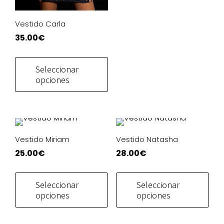
eleg
en
Vestido Carla
la
35.00
€
pág
de
Este
pro
producto
Seleccionar
tiene
opciones
múltiples
variantes.
Las
opciones
se
Vestido Miriam
Vestido Natasha
pueden
25.00
€
28.00
€
elegir
Este
Este
en
producto
pro
Seleccionar
Seleccionar
la
tiene
tien
opciones
opciones
página
múltiples
múlt
de
variantes.
vari
producto