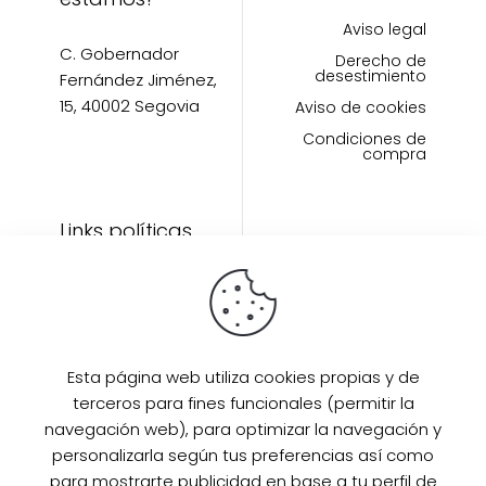
Aviso legal
C. Gobernador
Derecho de
desestimiento
Fernández Jiménez,
15, 40002 Segovia
Aviso de cookies
Condiciones de
compra
Links políticas
Inicio
Artículos
Invitada Perfecta
LAAZO80
Esta página web utiliza cookies propias y de
Eventos
terceros para fines funcionales (permitir la
SUPER PROMO
navegación web), para optimizar la navegación y
Sobre mi
personalizarla según tus preferencias así como
para mostrarte publicidad en base a tu perfil de
Contacto