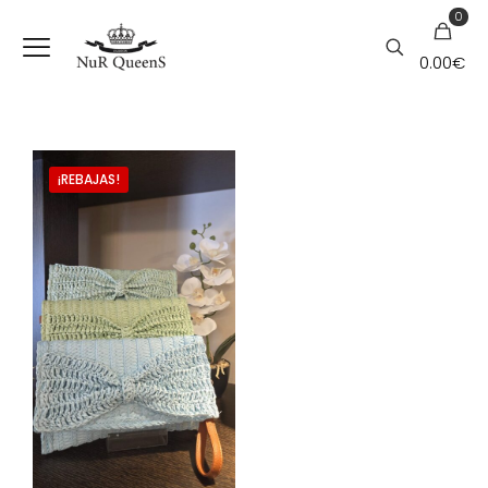
0
0.00€
¡REBAJAS!