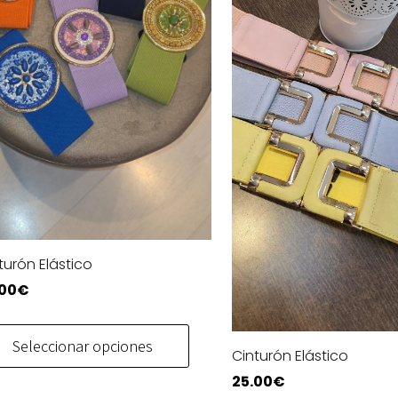
turón Elástico
.00
€
Este
producto
Seleccionar opciones
Cinturón Elástico
tiene
25.00
€
múltiples