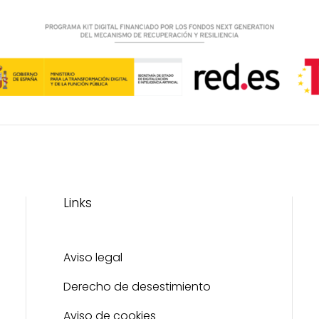
página
de
producto
Links
Aviso legal
Derecho de desestimiento
Aviso de cookies