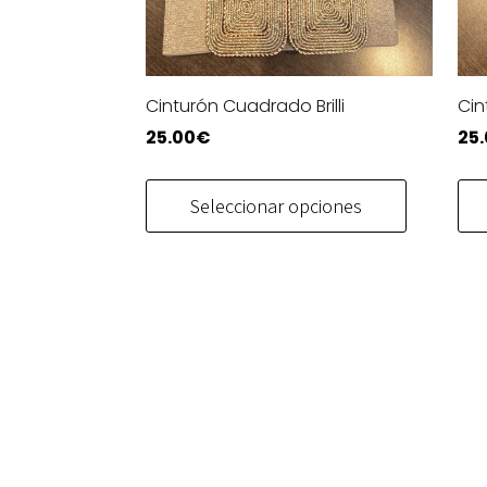
Cinturón Cuadrado Brilli
Cin
25.00
€
25
Este
producto
Seleccionar opciones
tiene
múltiples
variantes
Las
opciones
se
pueden
elegir
en
la