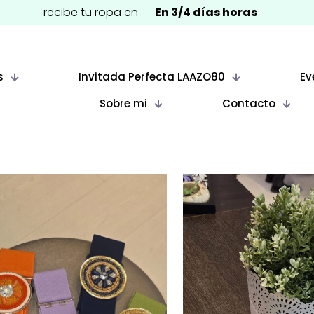
recibe tu ropa en
En 3/4 días horas
s
Invitada Perfecta LAAZO80
Ev
Sobre mi
Contacto