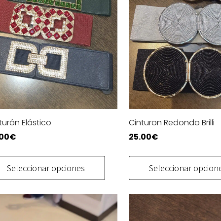
turón Elástico
Cinturon Redondo Brilli
.00
€
25.00
€
Este
producto
Seleccionar opciones
Seleccionar opcion
tiene
múltiples
.
variantes.
Las