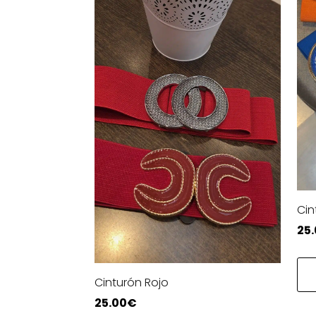
Cin
25
Cinturón Rojo
25.00
€