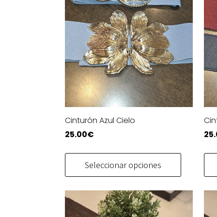
Cinturón Azul Cielo
Cin
25.00
€
25
Este
producto
Seleccionar opciones
tiene
múltiples
variantes
Las