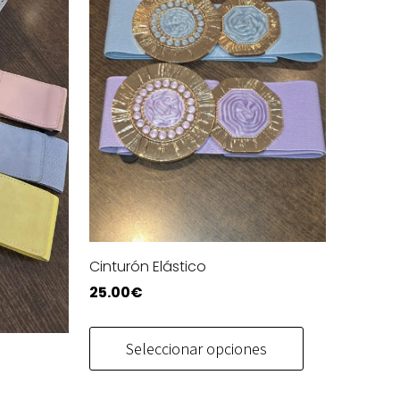
Cinturón Elástico
25.00
€
Este
producto
Seleccionar opciones
tiene
múltiples