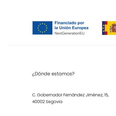
página
de
producto
¿Dónde estamos?
C. Gobernador Fernández Jiménez, 15,
40002 Segovia