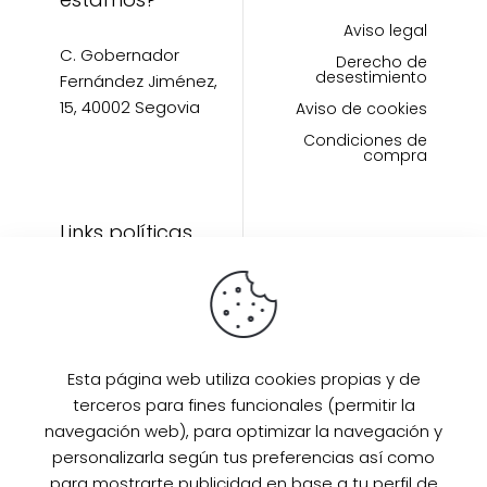
Aviso legal
C. Gobernador
Derecho de
desestimiento
Fernández Jiménez,
15, 40002 Segovia
Aviso de cookies
Condiciones de
compra
Links políticas
Inicio
Artículos
Invitada Perfecta
LAAZO80
Esta página web utiliza cookies propias y de
Eventos
terceros para fines funcionales (permitir la
SUPER PROMO
navegación web), para optimizar la navegación y
Sobre mi
personalizarla según tus preferencias así como
para mostrarte publicidad en base a tu perfil de
Contacto