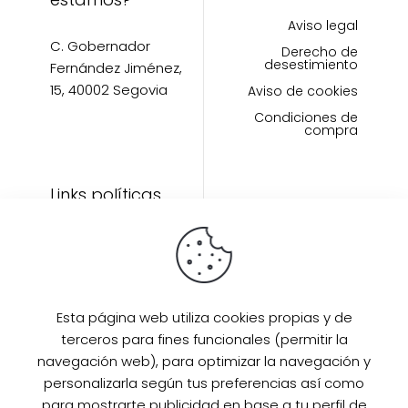
Aviso legal
C. Gobernador
Derecho de
desestimiento
Fernández Jiménez,
15, 40002 Segovia
Aviso de cookies
Condiciones de
compra
Links políticas
Inicio
Artículos
Invitada Perfecta
LAAZO80
Esta página web utiliza cookies propias y de
Eventos
terceros para fines funcionales (permitir la
SUPER PROMO
navegación web), para optimizar la navegación y
Sobre mi
personalizarla según tus preferencias así como
para mostrarte publicidad en base a tu perfil de
Contacto