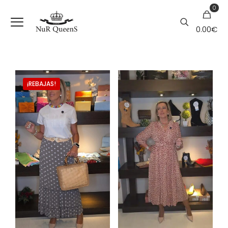
0
0.00€
¡REBAJAS!