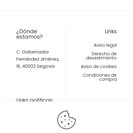
en
la
página
de
¿Dónde
Links
producto
estamos?
Aviso legal
C. Gobernador
Derecho de
desestimiento
Fernández Jiménez,
15, 40002 Segovia
Aviso de cookies
Condiciones de
compra
Links políticas
Inicio
Artículos
Invitada Perfecta