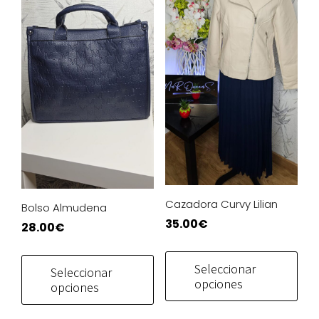
pág
de
pro
Cazadora Curvy Lilian
Bolso Almudena
35.00
€
28.00
€
Este
Este
pro
producto
Seleccionar
Seleccionar
tien
opciones
tiene
opciones
múlt
múltiples
vari
variantes.