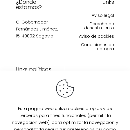
¿Dónde
Links
pro
producto
estamos?
Aviso legal
C. Gobernador
Derecho de
desestimiento
Fernández Jiménez,
15, 40002 Segovia
Aviso de cookies
Condiciones de
compra
Links políticas
Inicio
Artículos
Invitada Perfecta
LAAZO80
Esta página web utiliza cookies propias y de
Eventos
terceros para fines funcionales (permitir la
SUPER PROMO
navegación web), para optimizar la navegación y
Sobre mi
personalizarla según tus preferencias así como