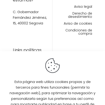
Aviso legal
C. Gobernador
Derecho de
desestimiento
Fernández Jiménez,
15, 40002 Segovia
Aviso de cookies
Condiciones de
compra
Links políticas
Inicio
Artículos
Invitada Perfecta
LAAZO80
Esta página web utiliza cookies propias y de
Eventos
terceros para fines funcionales (permitir la
SUPER PROMO
navegación web), para optimizar la navegación y
Sobre mi
personalizarla según tus preferencias así como
para mostrarte publicidad en base a tu perfil de
Contacto