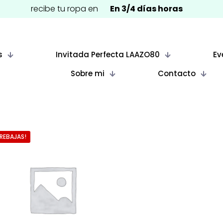
recibe tu ropa en
En 3/4 días horas
s
Invitada Perfecta LAAZO80
Ev
Sobre mi
Contacto
¡REBAJAS!