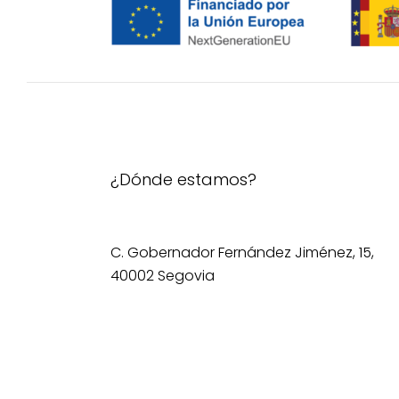
página
de
producto
¿Dónde estamos?
C. Gobernador Fernández Jiménez, 15,
40002 Segovia