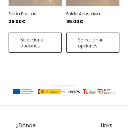
Falda Perlitas
Falda Anastasia
35.00
€
35.00
€
Este
Este
producto
pro
Seleccionar
Seleccionar
tiene
tien
opciones
opciones
múltiples
múlt
variantes.
vari
Las
Las
opciones
opc
se
se
pueden
pue
elegir
eleg
en
en
la
la
página
pág
de
de
¿Dónde
Links
producto
pro