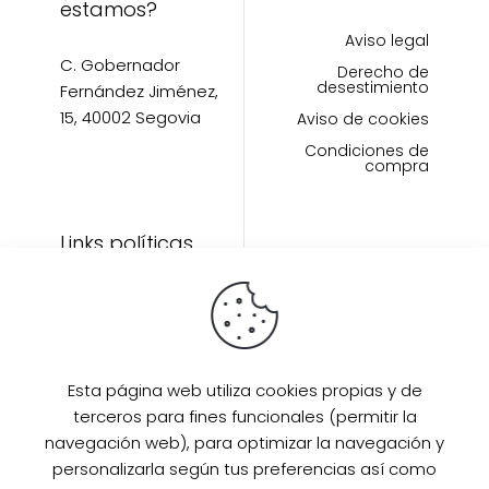
estamos?
Aviso legal
C. Gobernador
Derecho de
desestimiento
Fernández Jiménez,
15, 40002 Segovia
Aviso de cookies
Condiciones de
compra
Links políticas
Inicio
Artículos
Invitada Perfecta
LAAZO80
Esta página web utiliza cookies propias y de
Eventos
terceros para fines funcionales (permitir la
SUPER PROMO
navegación web), para optimizar la navegación y
Sobre mi
personalizarla según tus preferencias así como