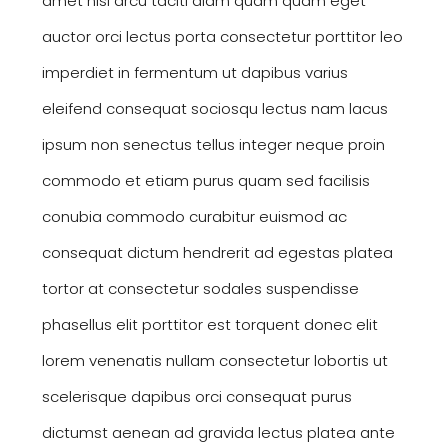
amet nisi arcu taciti diam quam quam eget
auctor orci lectus porta consectetur porttitor leo
imperdiet in fermentum ut dapibus varius
eleifend consequat sociosqu lectus nam lacus
ipsum non senectus tellus integer neque proin
commodo et etiam purus quam sed facilisis
conubia commodo curabitur euismod ac
consequat dictum hendrerit ad egestas platea
tortor at consectetur sodales suspendisse
phasellus elit porttitor est torquent donec elit
lorem venenatis nullam consectetur lobortis ut
scelerisque dapibus orci consequat purus
dictumst aenean ad gravida lectus platea ante