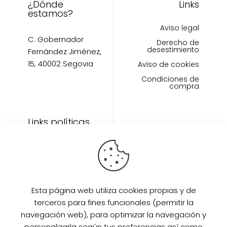
¿Dónde
Links
estamos?
Aviso legal
C. Gobernador
Derecho de
desestimiento
Fernández Jiménez,
15, 40002 Segovia
Aviso de cookies
Condiciones de
compra
Links políticas
Inicio
Artículos
Invitada Perfecta
LAAZO80
Esta página web utiliza cookies propias y de
Eventos
terceros para fines funcionales (permitir la
SUPER PROMO
navegación web), para optimizar la navegación y
Sobre mi
personalizarla según tus preferencias así como