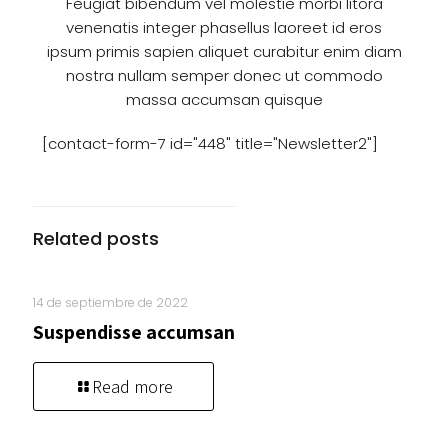
Feugiat bibendum vel molestie morbi litora
venenatis integer phasellus laoreet id eros
ipsum primis sapien aliquet curabitur enim diam
nostra nullam semper donec ut commodo
massa accumsan quisque
[contact-form-7 id="448" title="Newsletter2"]
Related posts
14 de septiembre de 2022
Suspendisse accumsan
Read more