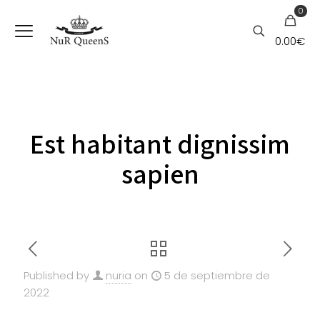
0
0.00€
Est habitant dignissim
sapien
Published by
nuria
on
5 de septiembre de
2022