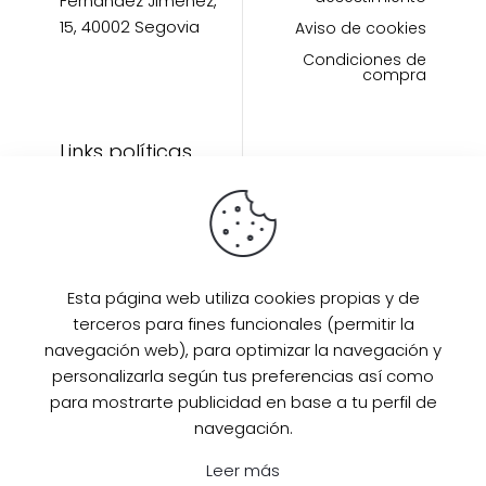
Fernández Jiménez,
15, 40002 Segovia
Aviso de cookies
Condiciones de
compra
Links políticas
Inicio
Artículos
Invitada Perfecta
LAAZO80
Esta página web utiliza cookies propias y de
Eventos
terceros para fines funcionales (permitir la
SUPER PROMO
navegación web), para optimizar la navegación y
Sobre mi
personalizarla según tus preferencias así como
para mostrarte publicidad en base a tu perfil de
Contacto
navegación.
Leer más