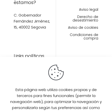
estamos?
Aviso legal
C. Gobernador
Derecho de
desestimiento
Fernández Jiménez,
15, 40002 Segovia
Aviso de cookies
Condiciones de
compra
Links políticas
Inicio
Artículos
Invitada Perfecta
LAAZO80
Esta página web utiliza cookies propias y de
Eventos
terceros para fines funcionales (permitir la
SUPER PROMO
navegación web), para optimizar la navegación y
Sobre mi
personalizarla según tus preferencias así como