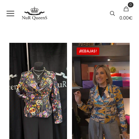
0
0.00€
¡REBAJAS!