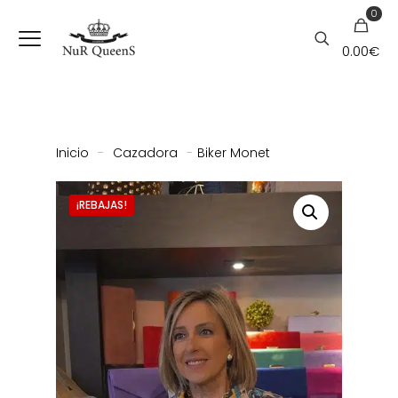
0
0.00
€
Inicio
-
Cazadora
-
Biker Monet
¡REBAJAS!