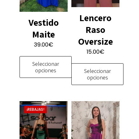
Lencero
Vestido
Raso
Maite
Oversize
39.00
€
15.00
€
Seleccionar
opciones
Seleccionar
opciones
Este
Este
producto
producto
tiene
tiene
múltiples
¡REBAJAS!
múltiples
variantes.
variantes.
Las
Las
opciones
opciones
se