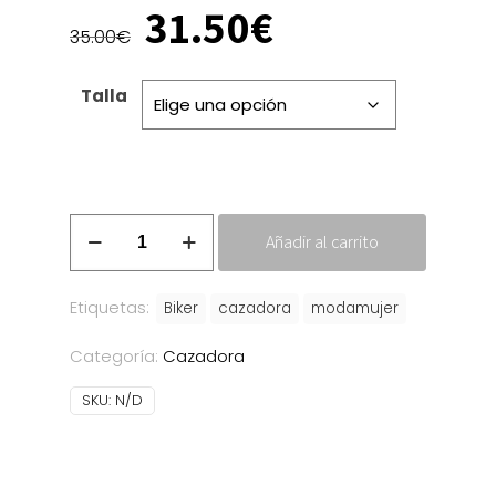
El
El
31.50
€
precio
precio
35.00
€
original
actual
era:
es:
Talla
35.00€.
31.50€.
Biker
Añadir al carrito
Monet
cantidad
Etiquetas:
Biker
cazadora
modamujer
Categoría:
Cazadora
SKU:
N/D