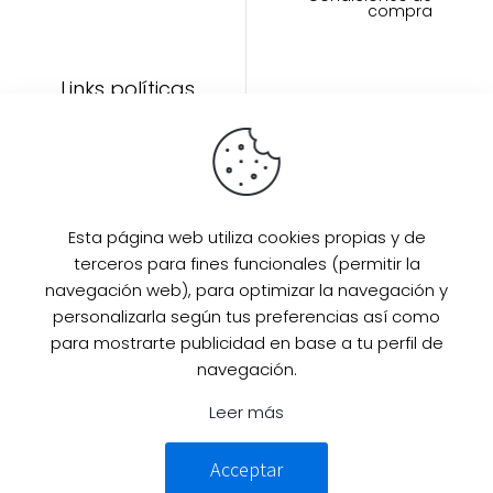
compra
Links políticas
Inicio
Artículos
Invitada Perfecta
LAAZO80
Esta página web utiliza cookies propias y de
Eventos
terceros para fines funcionales (permitir la
SUPER PROMO
navegación web), para optimizar la navegación y
Sobre mi
personalizarla según tus preferencias así como
para mostrarte publicidad en base a tu perfil de
Contacto
navegación.
Leer más
© 2025 Desarrollado por
Guille
Acceptar
Campillo