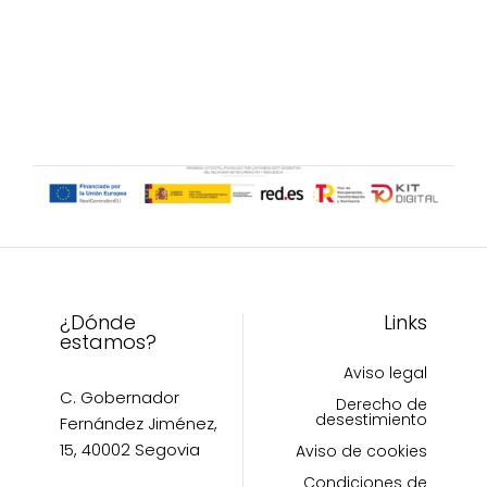
múltiples
se
variantes.
pueden
Las
elegir
opciones
en
se
la
pueden
página
elegir
de
en
producto
la
página
de
producto
¿Dónde
Links
estamos?
Aviso legal
C. Gobernador
Derecho de
desestimiento
Fernández Jiménez,
15, 40002 Segovia
Aviso de cookies
Condiciones de