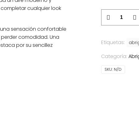
e da un aire moderno y
a completar cualquier look
Abrigo
Jana
e una sensación confortable
cantidad
sin perder comodidad. Una
Etiquetas:
abri
taca por su sencillez
Categoría:
Abri
SKU:
N/D