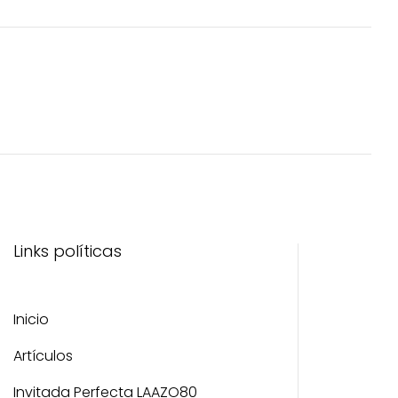
en
en
la
la
página
página
de
de
producto
producto
Links políticas
Inicio
Artículos
Invitada Perfecta LAAZO80