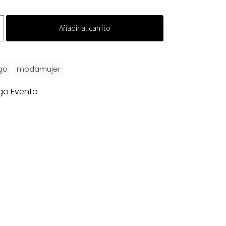
Añadir al carrito
go
modamujer
go Evento