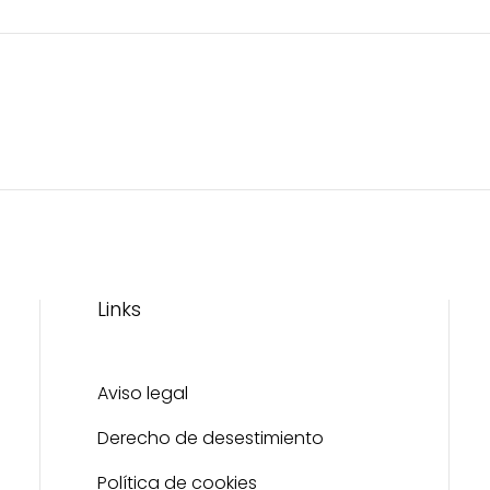
en
la
página
de
producto
Links
Aviso legal
Derecho de desestimiento
Política de cookies