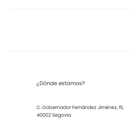
en
la
página
de
producto
¿Dónde estamos?
C. Gobernador Fernández Jiménez, 15,
40002 Segovia