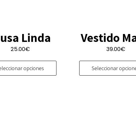
Vestido Ma
lusa Linda
39.00
€
25.00
€
Este
producto
Seleccionar opcion
eleccionar opciones
tiene
múltiples
variantes.
Las
opciones
se
pueden
elegir