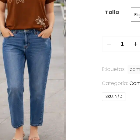
Talla
Camiseta
Flower
cantidad
Etiquetas:
cam
Categoría:
Cam
SKU:
N/D