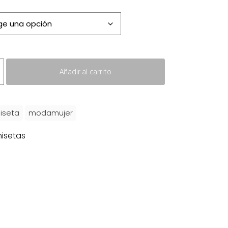
Añadir al carrito
iseta
modamujer
isetas