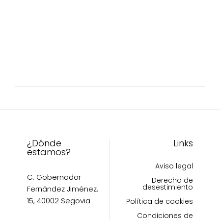
múltiples
tiene
variantes.
múltiples
Las
variantes.
opciones
Las
se
opciones
pueden
se
elegir
pueden
en
elegir
la
en
página
la
de
página
producto
de
¿Dónde
Links
producto
estamos?
Aviso legal
C. Gobernador
Derecho de
desestimiento
Fernández Jiménez,
15, 40002 Segovia
Política de cookies
Condiciones de