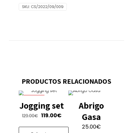
SKU:
CS/2022/09/009
PRODUCTOS RELACIONADOS
¡REBAJAS!
Jogging set
Abrigo
Gasa
El
El
119.00
€
129.00
€
precio
precio
25.00
€
original
actual