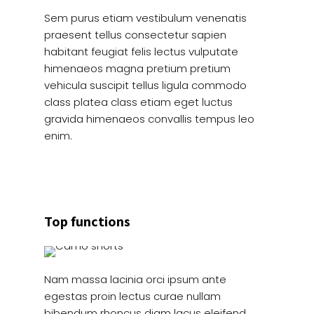
Sem purus etiam vestibulum venenatis
praesent tellus consectetur sapien
habitant feugiat felis lectus vulputate
himenaeos magna pretium pretium
vehicula suscipit tellus ligula commodo
class platea class etiam eget luctus
gravida himenaeos convallis tempus leo
enim.
Top functions
Nam massa lacinia orci ipsum ante
egestas proin lectus curae nullam
bibendum rhoncus diam lacus eleifend