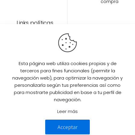
compra
Links políticas
Inicio
Artículos
Invitada Perfecta
LAAZO80
Esta página web utiliza cookies propias y de
Eventos
terceros para fines funcionales (permitir la
SUPER PROMO
navegación web), para optimizar la navegación y
Sobre mi
personalizarla según tus preferencias así como
para mostrarte publicidad en base a tu perfil de
Contacto
navegación.
Leer más
© 2025 Desarrollado por
Guille
Acceptar
Campillo