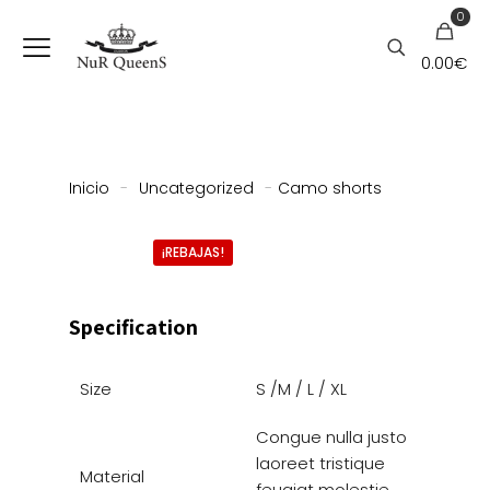
0
0.00
€
Inicio
-
Uncategorized
-
Camo shorts
¡REBAJAS!
Specification
Size
S /M / L / XL
Congue nulla justo
laoreet tristique
Material
feugiat molestie