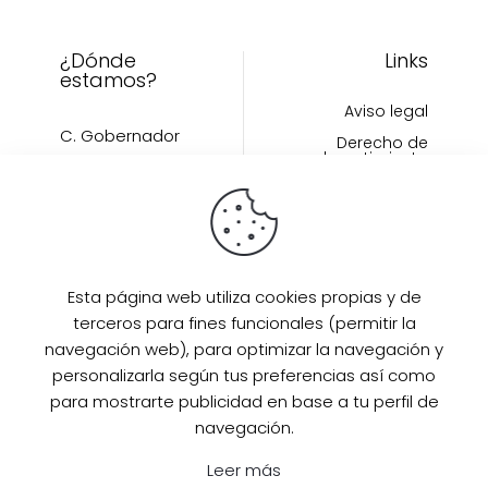
de
producto
¿Dónde
Links
estamos?
Aviso legal
C. Gobernador
Derecho de
desestimiento
Fernández Jiménez,
15, 40002 Segovia
Política de cookies
Condiciones de
compra
Esta página web utiliza cookies propias y de
Links políticas
terceros para fines funcionales (permitir la
navegación web), para optimizar la navegación y
Inicio
personalizarla según tus preferencias así como
Artículos
para mostrarte publicidad en base a tu perfil de
Invitada Perfecta
navegación.
LAAZO80
Leer más
Eventos