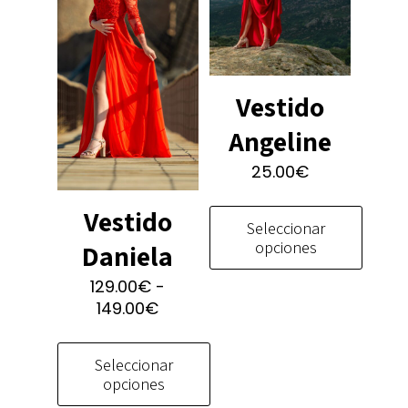
Vestido
Angeline
25.00
€
Vestido
Seleccionar
opciones
Daniela
129.00
€
-
Este
Rango
149.00
€
producto
de
tiene
precios:
múltiples
Seleccionar
desde
variantes.
opciones
129.00€
Las