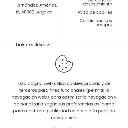
Derecho de
desestimiento
Fernández Jiménez,
15, 40002 Segovia
Aviso de cookies
Condiciones de
compra
Links políticas
Inicio
Artículos
Invitada Perfecta
LAAZO80
Esta página web utiliza cookies propias y de
Eventos
terceros para fines funcionales (permitir la
SUPER PROMO
navegación web), para optimizar la navegación y
Sobre mi
personalizarla según tus preferencias así como
para mostrarte publicidad en base a tu perfil de
Contacto
navegación.