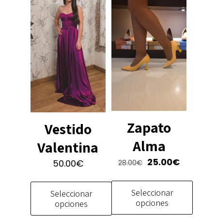
en
variantes.
la
Las
página
opciones
de
se
producto
pueden
elegir
en
la
página
de
Zapato
producto
Vestido
Alma
Valentina
El
El
25.00
€
50.00
€
28.00
€
precio
precio
original
actual
Seleccionar
Seleccionar
era:
es:
opciones
opciones
28.00€.
25.00€.