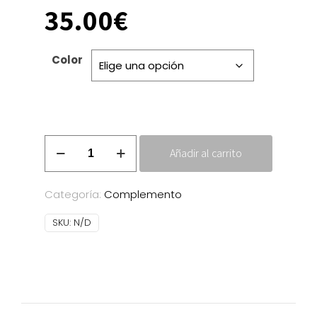
35.00
€
Color
Conjunto
Añadir al carrito
diadema+cinto
cantidad
Categoría:
Complemento
SKU:
N/D