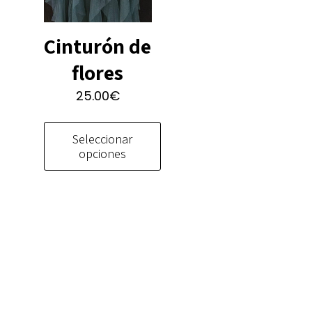
Cinturón de
flores
25.00
€
Seleccionar
opciones
Este
producto
tiene
múltiples
variantes.
Las
opciones
se