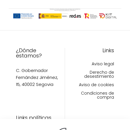
pueden
elegir
en
la
página
de
producto
¿Dónde
Links
estamos?
Aviso legal
C. Gobernador
Derecho de
desestimiento
Fernández Jiménez,
15, 40002 Segovia
Aviso de cookies
Condiciones de
compra
Links políticas