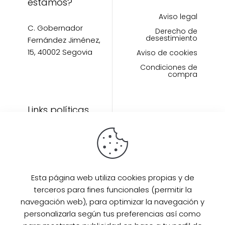
estamos?
Aviso legal
C. Gobernador
Derecho de
desestimiento
Fernández Jiménez,
15, 40002 Segovia
Aviso de cookies
Condiciones de
compra
Links políticas
Inicio
Artículos
Invitada Perfecta
LAAZO80
Esta página web utiliza cookies propias y de
Eventos
terceros para fines funcionales (permitir la
SUPER PROMO
navegación web), para optimizar la navegación y
Sobre mi
personalizarla según tus preferencias así como