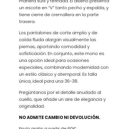
manera sutil y refinada. El diseño presenta
un escote en “V” tanto pecho y espalda, y
tiene cierre de cremallera en la parte
trasera.
Los pantalones de corte amplio y de
caída fluida alargan visualmente las
piernas, aportando comodidad y
sofisticación. En conjunto, este mono es
una opción ideal para ocasiones
especiales, combinando modernidad con
un estilo clásico y atemporal. Es talla
única, ideal para una 36-38.
Pregúntanos por el detalle anudado al
cuello, que añade un aire de elegancia y
originalidad.
NO ADMITE CAMBIO NI DEVOLUCIÓN.
Envío gratis a partir de 60€