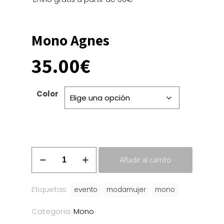
Mono Agnes
35.00
€
Color
Mono
Añadir al carrito
Agnes
cantidad
Etiquetas:
evento
modamujer
mono
Categoría:
Mono