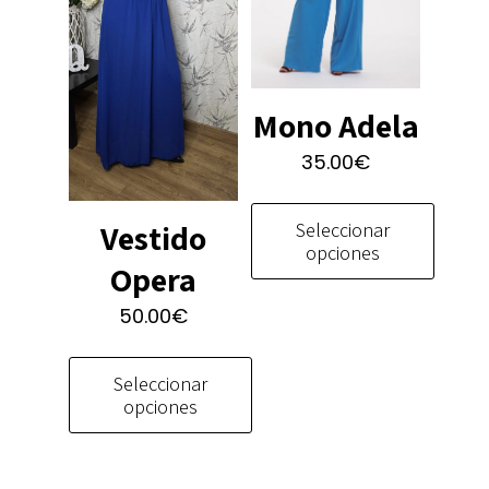
Mono Adela
35.00
€
Vestido
Seleccionar
opciones
Opera
Este
50.00
€
producto
tiene
múltiples
Seleccionar
variantes.
opciones
Las
Este
opciones
producto
se