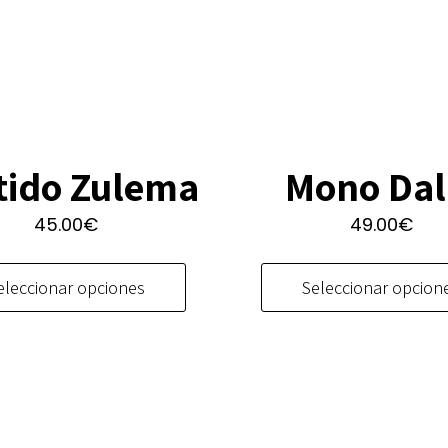
Mono Dal
tido Zulema
49.00
€
45.00
€
Este
producto
Seleccionar opcion
eleccionar opciones
tiene
múltiples
variantes.
Las
opciones
se