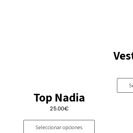
Ves
S
Top Nadia
25.00
€
Este
producto
Seleccionar opciones