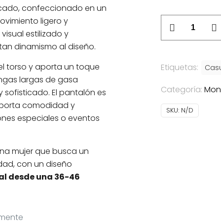
ticado, confeccionado en un
Mono
movimiento ligero y
Mónica
isual estilizado y
cantidad
an dinamismo al diseño.
 el torso y aporta un toque
Etiquetas:
Cas
angas largas de gasa
Categoría:
Mon
 sofisticado. El pantalón es
 aporta comodidad y
SKU:
N/D
ones especiales o eventos
una mujer que busca un
idad, con un diseño
eal desde una 36-46
amente