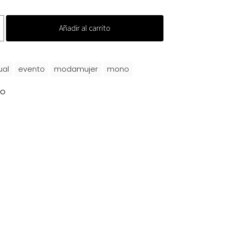
Añadir al carrito
ual
evento
modamujer
mono
o