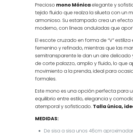
Precioso
mono Mónica
elegante y sofis
tejido fluido que realza la silueta con un 
armonioso. Su estampado crea un efecto v
moderno, con líneas onduladas que aport
El escote cruzado en forma de “V” estiliza
femenino y refinado, mientras que las m
semitransparente le dan un aire delicado y
de corte palazzo, amplio y fluido, lo que
movimiento a la prenda, ideal para ocasi
formales.
Este mono es una opción perfecta para 
equilibrio entre estilo, elegancia y comod
atemporal y sofisticado.
Talla única, id
MEDIDAS:
De sisa a sisa unos 46cm aproximad