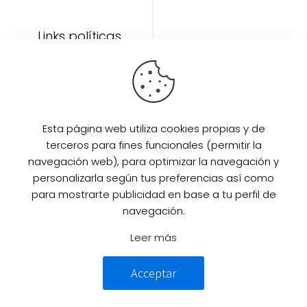
Links políticas
Inicio
Artículos
Invitada Perfecta
LAAZO80
Esta página web utiliza cookies propias y de
Eventos
terceros para fines funcionales (permitir la
SUPER PROMO
navegación web), para optimizar la navegación y
Sobre mi
personalizarla según tus preferencias así como
para mostrarte publicidad en base a tu perfil de
Contacto
navegación.
Leer más
© 2025 Desarrollado por
Guille
Acceptar
Campillo