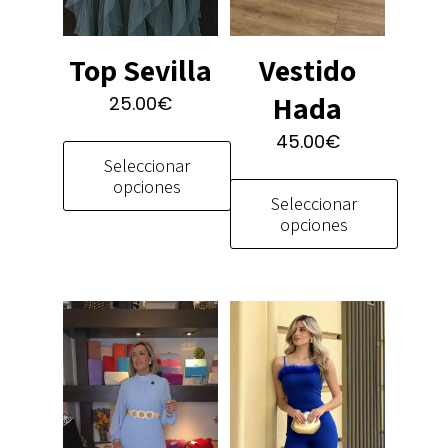
Vestido
Top Sevilla
Hada
25.00
€
45.00
€
Seleccionar
opciones
Seleccionar
opciones
Este
producto
Este
tiene
producto
múltiples
tiene
variantes.
múltiples
Las
variantes.
opciones
Las
se
opciones
pueden
se
elegir