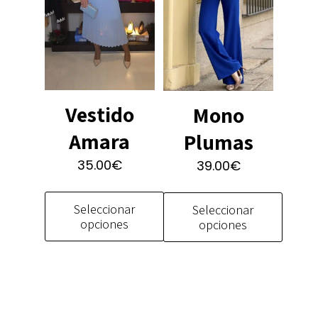
pueden
en
elegir
la
en
página
la
de
página
producto
de
Vestido
Mono
producto
Amara
Plumas
35.00
€
39.00
€
Seleccionar
Seleccionar
opciones
opciones
Este
Este
producto
producto
tiene
tiene
múltiples
múltiples