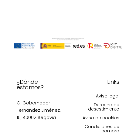
pueden
variantes.
elegir
Las
en
opciones
la
se
página
pueden
de
elegir
producto
en
la
página
de
producto
¿Dónde
Links
estamos?
Aviso legal
C. Gobernador
Derecho de
desestimiento
Fernández Jiménez,
15, 40002 Segovia
Aviso de cookies
Condiciones de
compra