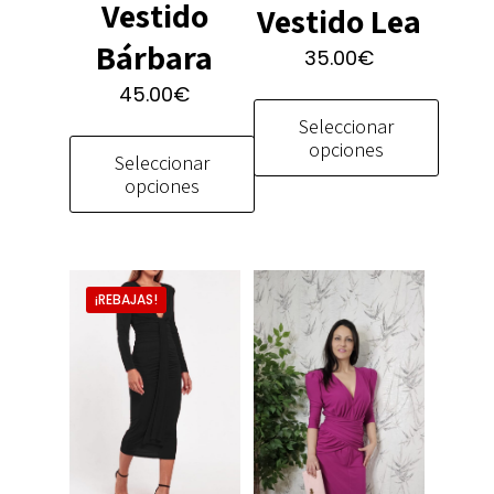
Vestido
Vestido Lea
Bárbara
35.00
€
45.00
€
Seleccionar
opciones
Seleccionar
opciones
Este
producto
Este
tiene
producto
múltiples
tiene
variantes.
¡REBAJAS!
múltiples
Las
variantes.
opciones
Las
se
opciones
pueden
se
elegir
pueden
en
elegir
la