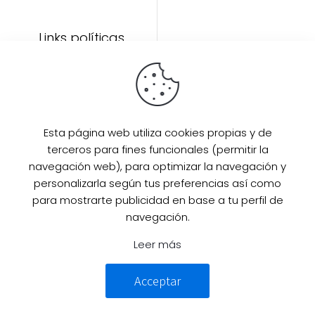
Links políticas
Inicio
Artículos
Invitada Perfecta
LAAZO80
Esta página web utiliza cookies propias y de
Eventos
terceros para fines funcionales (permitir la
SUPER PROMO
navegación web), para optimizar la navegación y
Sobre mi
personalizarla según tus preferencias así como
para mostrarte publicidad en base a tu perfil de
Contacto
navegación.
Leer más
© 2025 Desarrollado por
Guille
Acceptar
Campillo