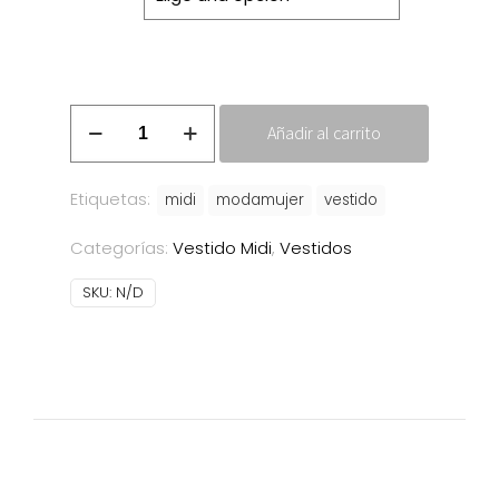
Vestido
Añadir al carrito
Ainhoa
cantidad
Etiquetas:
midi
modamujer
vestido
Categorías:
Vestido Midi
,
Vestidos
SKU:
N/D