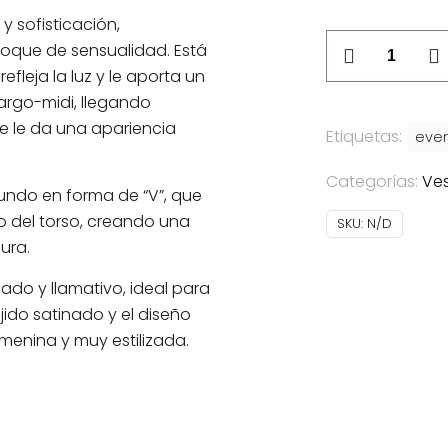
 sofisticación,
Vestido
que de sensualidad. Está
Alba
fleja la luz y le aporta un
cantidad
 largo-midi, llegando
e le da una apariencia
Etiquetas:
eve
Categorías:
Ves
fundo en forma de “V”, que
o del torso, creando una
SKU:
N/D
ura.
cado y llamativo, ideal para
jido satinado y el diseño
enina y muy estilizada.