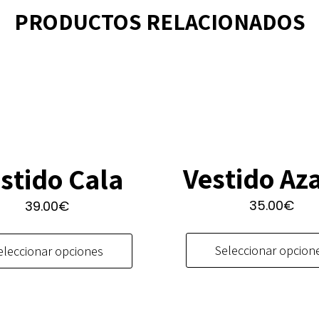
PRODUCTOS RELACIONADOS
Vestido Az
stido Cala
35.00
€
39.00
€
Este
producto
Seleccionar opcion
eleccionar opciones
tiene
múltiples
variantes.