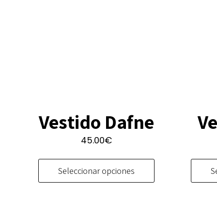
Ve
Vestido Dafne
45.00
€
Este
producto
S
Seleccionar opciones
tiene
múltiples
variantes.