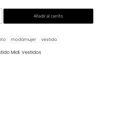
Añadir al carrito
nto
modamujer
vestido
tido Midi
,
Vestidos