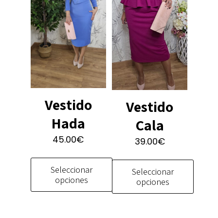
pueden
página
elegir
de
en
producto
la
página
de
producto
Vestido
Vestido
Hada
Cala
45.00
€
39.00
€
Seleccionar
Seleccionar
opciones
opciones
Este
Este
producto
producto