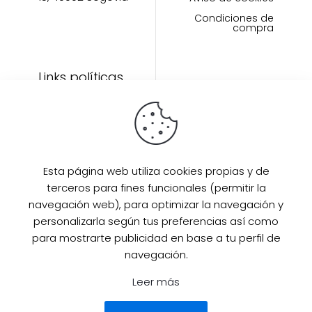
Condiciones de
compra
Links políticas
Inicio
Artículos
Invitada Perfecta
LAAZO80
Esta página web utiliza cookies propias y de
Eventos
terceros para fines funcionales (permitir la
SUPER PROMO
navegación web), para optimizar la navegación y
Sobre mi
personalizarla según tus preferencias así como
para mostrarte publicidad en base a tu perfil de
Contacto
navegación.
Leer más
© 2025 Desarrollado por
Guille