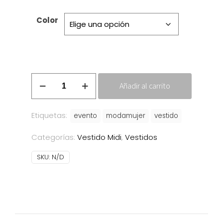
Color
Vestido
Añadir al carrito
Azalea
cantidad
Etiquetas:
evento
modamujer
vestido
Categorías:
Vestido Midi
,
Vestidos
SKU:
N/D