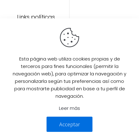
Links políticas
Inicio
Artículos
Invitada Perfecta
LAAZO80
Esta página web utiliza cookies propias y de
Eventos
terceros para fines funcionales (permitir la
SUPER PROMO
navegación web), para optimizar la navegación y
Sobre mi
personalizarla según tus preferencias así como
para mostrarte publicidad en base a tu perfil de
Contacto
navegación.
Leer más
© 2025 Desarrollado por
Guille
Acceptar
Campillo