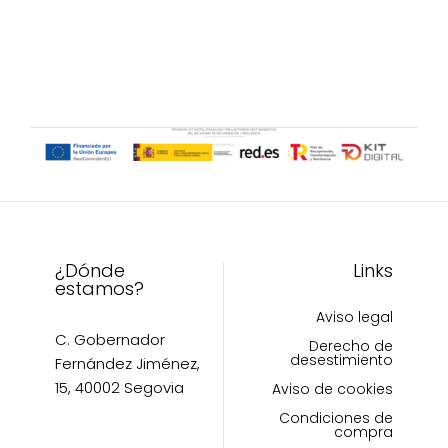
variantes.
en
Las
la
opciones
página
se
de
pueden
producto
elegir
en
la
página
de
producto
¿Dónde
Links
estamos?
Aviso legal
C. Gobernador
Derecho de
desestimiento
Fernández Jiménez,
15, 40002 Segovia
Aviso de cookies
Condiciones de
compra