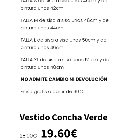
TALLA S de sisa a sisa unos 46cm y de
cintura unos 42cm
TALLA M de sisa a sisa unos 48cm y de
cintura unos 44cm
TALLA L de sisa a sisa unos 50cm y de
cintura unos 46cm
TALLA XL de sisa a sisa unos 52cm y de
cintura unos 48cm
NO ADMITE CAMBIO NI DEVOLUCIÓN
Envío gratis a partir de 60€
Vestido Concha Verde
El
El
19.60
€
precio
precio
28.00
€