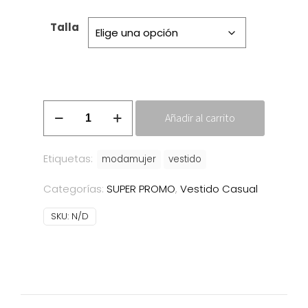
original
actual
era:
es:
Talla
28.00€.
19.60€.
Vestido
Añadir al carrito
Concha
Verde
cantidad
Etiquetas:
modamujer
vestido
Categorías:
SUPER PROMO
,
Vestido Casual
SKU:
N/D