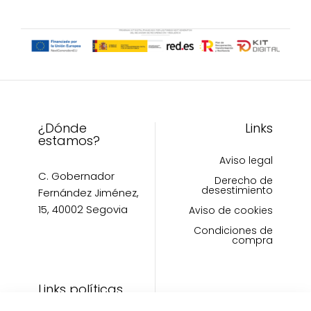
página
pueden
de
elegir
producto
en
la
página
de
producto
¿Dónde
Links
estamos?
Aviso legal
C. Gobernador
Derecho de
desestimiento
Fernández Jiménez,
15, 40002 Segovia
Aviso de cookies
Condiciones de
compra
Links políticas