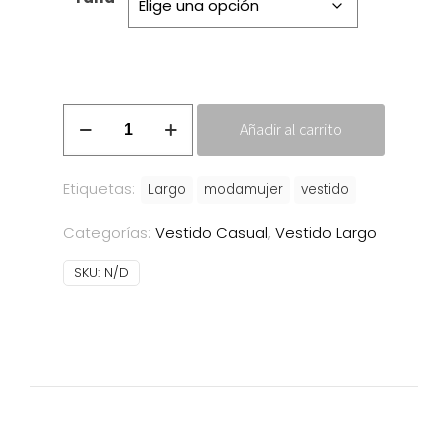
Vestido
Añadir al carrito
Pamela
cantidad
Etiquetas:
Largo
modamujer
vestido
Categorías:
Vestido Casual
,
Vestido Largo
SKU:
N/D