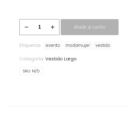
Vestido
Añadir al carrito
Rossina
cantidad
Etiquetas:
evento
modamujer
vestido
Categoría:
Vestido Largo
SKU:
N/D