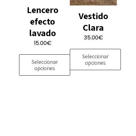
de
producto
Lencero
producto
Vestido
efecto
Clara
lavado
35.00
€
15.00
€
Seleccionar
Seleccionar
opciones
opciones
Este
Este
producto
producto
tiene
tiene
múltiples
múltiples
variantes.
variantes.
Las
Las
opciones
opciones
se
se
pueden