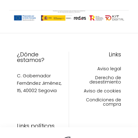
pueden
elegir
elegir
en
en
la
la
página
página
de
de
producto
producto
¿Dónde
Links
estamos?
Aviso legal
C. Gobernador
Derecho de
desestimiento
Fernández Jiménez,
15, 40002 Segovia
Aviso de cookies
Condiciones de
compra
Links políticas