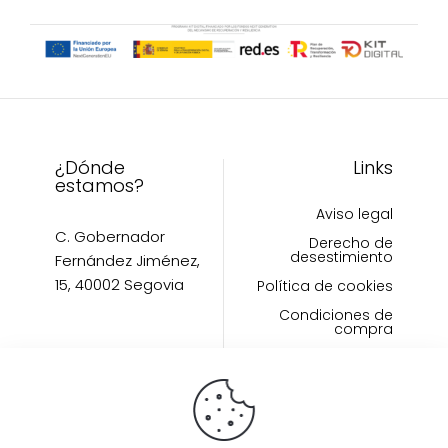
pueden
elegir
elegir
en
en
la
la
página
página
de
de
producto
producto
¿Dónde
Links
estamos?
Aviso legal
C. Gobernador
Derecho de
desestimiento
Fernández Jiménez,
15, 40002 Segovia
Política de cookies
Condiciones de
compra
Links políticas
Inicio