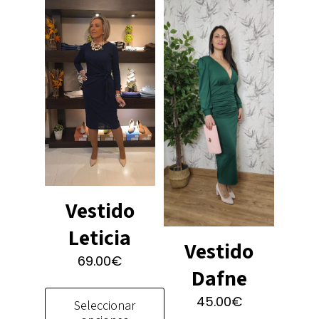
Vestido
Leticia
Vestido
69.00
€
Dafne
45.00
€
Seleccionar