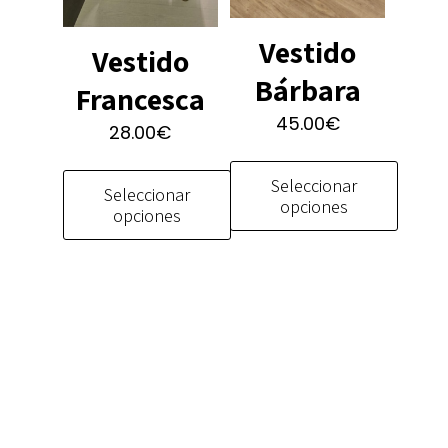
Vestido
Vestido
Bárbara
Francesca
45.00
€
28.00
€
Seleccionar
Seleccionar
opciones
opciones
Este
Este
producto
producto
tiene
tiene
múltiples
múltiples
variantes.
variantes.
Las
Las
opciones
opciones
se
se
pueden