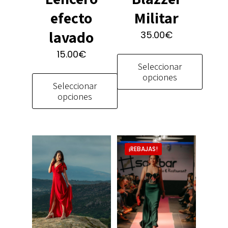
efecto
Militar
lavado
35.00
€
15.00
€
Seleccionar
opciones
Seleccionar
opciones
Este
producto
Este
tiene
producto
múltiples
tiene
variantes.
¡REBAJAS!
múltiples
Las
variantes.
opciones
Las
se
opciones
pueden
se
elegir
pueden
en
elegir