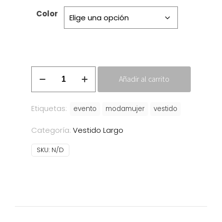
Color
Vestido
Añadir al carrito
Sonia
cantidad
Etiquetas:
evento
modamujer
vestido
Categoría:
Vestido Largo
SKU:
N/D