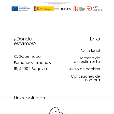
elegir
elegir
en
en
la
la
página
página
de
de
producto
producto
¿Dónde
Links
estamos?
Aviso legal
C. Gobernador
Derecho de
desestimiento
Fernández Jiménez,
15, 40002 Segovia
Aviso de cookies
Condiciones de
compra
Links políticas
Inicio