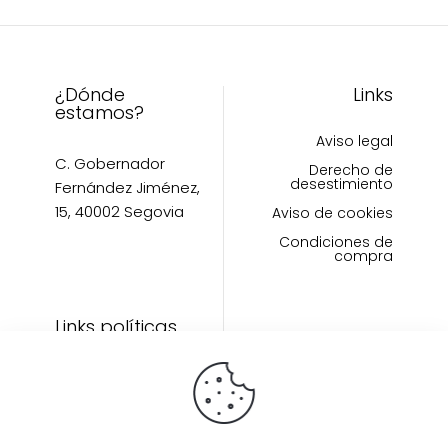
la
de
página
producto
de
producto
¿Dónde
Links
estamos?
Aviso legal
C. Gobernador
Derecho de
desestimiento
Fernández Jiménez,
15, 40002 Segovia
Aviso de cookies
Condiciones de
compra
Links políticas
Inicio
Artículos
Invitada Perfecta
LAAZO80