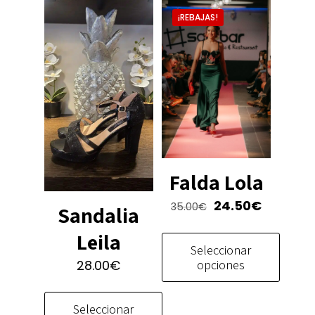
¡REBAJAS!
Falda Lola
El
El
24.50
€
35.00
€
Sandalia
precio
precio
Leila
original
actual
Seleccionar
era:
es:
opciones
28.00
€
35.00€.
24.50€.
Este
Seleccionar
producto