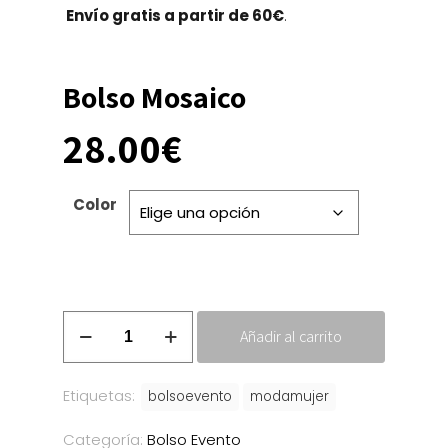
Envío gratis a partir de 60€
.
Bolso Mosaico
28.00
€
Color
Bolso
Añadir al carrito
Mosaico
cantidad
Etiquetas:
bolsoevento
modamujer
Categoría:
Bolso Evento