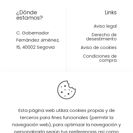
producto
¿Dónde
Links
estamos?
Aviso legal
C. Gobernador
Derecho de
desestimiento
Fernández Jiménez,
15, 40002 Segovia
Aviso de cookies
Condiciones de
compra
Links políticas
Inicio
Artículos
Esta página web utiliza cookies propias y de
Invitada Perfecta
LAAZO80
terceros para fines funcionales (permitir la
navegación web), para optimizar la navegación y
Eventos
personalizarla según tus preferencias así como