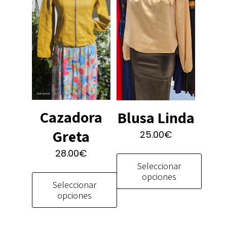
Cazadora
Blusa Linda
Greta
25.00
€
28.00
€
Seleccionar
opciones
Seleccionar
opciones
Este
producto
Este
tiene