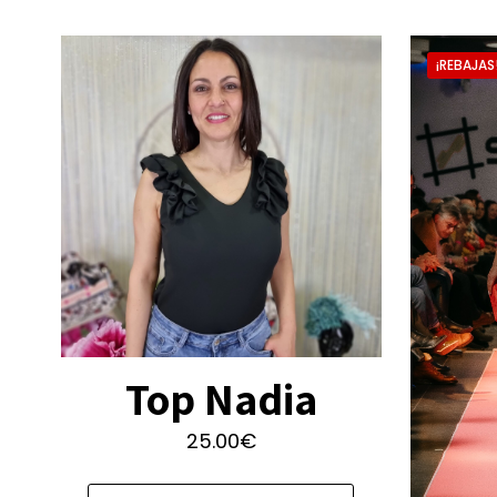
¡REBAJAS
Top Nadia
25.00
€
Este