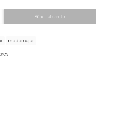
Añadir al carrito
ar
modamujer
ares