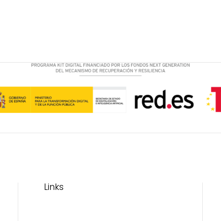
de
producto
Links